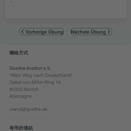
Vorherige Übung
Nächste Übung
Information and services
聯絡方式
Goethe-Institut e.V.
"Mein Weg nach Deutschland"
Oskar-von-Miller-Ring 18
80333 Munich
Allemagne
mwnd@goethe.de
有用的連結