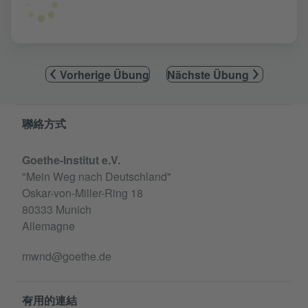
Vorherige Übung
Nächste Übung
Information and services
聯絡方式
Goethe-Institut e.V.
"Mein Weg nach Deutschland"
Oskar-von-Miller-Ring 18
80333 Munich
Allemagne
mwnd@goethe.de
有用的連結