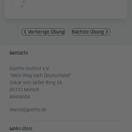
Vorherige Übung
Nächste Übung
Service- und Informationsbereich
Contacto
Goethe-Institut e.V.
"Mein Weg nach Deutschland"
Oskar-von-Miller-Ring 18
80333 Munich
Alemanha
mwnd@goethe.de
Links úteis