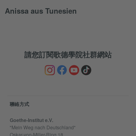
Anissa aus Tunesien
請您訂閱歌德學院社群網站
Information and services
聯絡方式
Goethe-Institut e.V.
"Mein Weg nach Deutschland"
Oskar-von-Miller-Ring 18