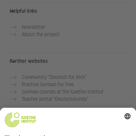
Helpful links
Newsletter
About the project
Further websites
Community “Deutsch für dich”
Practise German for free
German courses at the Goethe-Institut
Teacher portal “Deutschstunde”
Privacy and Accessibility