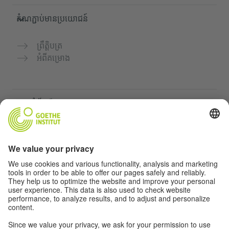
តំណភ្ជាប់មានប្រយោជន៍
ព្រឹត្តិបត្រ
អំពីគម្រោង
គេហទំព័របន្ថែម
Community “Deutsch für dich”
អនុវត្តភាសាអាល្លឺម៉ង់ដោយឥតគិតថ្លៃ
វគ្គសិក្សាភាសាអាល្លឺម៉ង់របស់ Goethe-Institut
បណ្តាញសម្រាប់គ្រូបង្រៀន "Deutschstunde"
ភាពឯកជន និងការចូលដំណើរការដោយគ្មានឧបសគ្គ