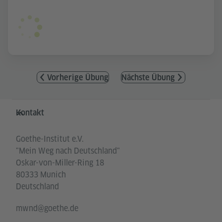
Vorherige Übung
Nächste Übung
Service- und Informationsbereich
Kontakt
Goethe-Institut e.V.
"Mein Weg nach Deutschland"
Oskar-von-Miller-Ring 18
80333 Munich
Deutschland
mwnd@goethe.de