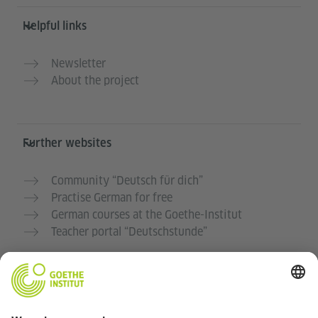
Helpful links
Newsletter
About the project
Further websites
Community “Deutsch für dich”
Practise German for free
German courses at the Goethe-Institut
Teacher portal “Deutschstunde”
Privacy and Accessibility