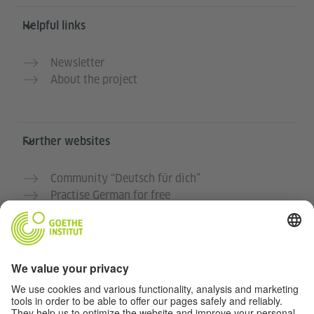
Helpful links
Newsletter
About the project
Further websites
Community “Deutsch für dich”
Practise German for free
German courses at the Goethe-Institut
Teacher portal “Deutschstunde”
Privacy and Accessibility