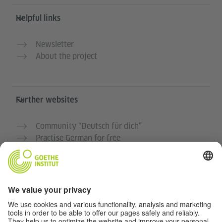
Helpful links
Newsletter
About the project
Further websites
Community “Deutsch für dich”
Practise German for free
German courses at the Goethe-Institut
Teacher portal “Deutschstunde”
Privacy and Accessibility