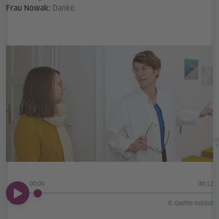
Danke.
Frau Nowak:
Go
In
00:00
00:12
00:00
© Goethe-Institut