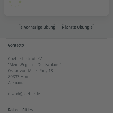
Vorherige Übung
Nächste Übung
Service- und Informationsbereich
Contacto
Goethe-Institut e.V.
"Mein Weg nach Deutschland"
Oskar-von-Miller-Ring 18
80333 Munich
Alemania
mwnd@goethe.de
Enlaces útiles