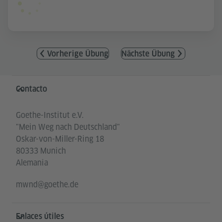
Vorherige Übung
Nächste Übung
Service- und Informationsbereich
Contacto
Goethe-Institut e.V.
"Mein Weg nach Deutschland"
Oskar-von-Miller-Ring 18
80333 Munich
Alemania
mwnd@goethe.de
Enlaces útiles