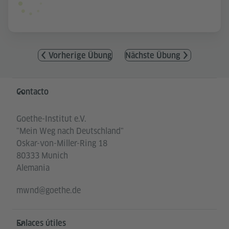
Vorherige Übung
Nächste Übung
Service- und Informationsbereich
Contacto
Goethe-Institut e.V.
"Mein Weg nach Deutschland"
Oskar-von-Miller-Ring 18
80333 Munich
Alemania
mwnd@goethe.de
Enlaces útiles