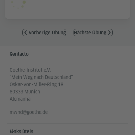
Vorherige Übung
Nächste Übung
Service- und Informationsbereich
Contacto
Goethe-Institut e.V.
"Mein Weg nach Deutschland"
Oskar-von-Miller-Ring 18
80333 Munich
Alemanha
mwnd@goethe.de
Links úteis