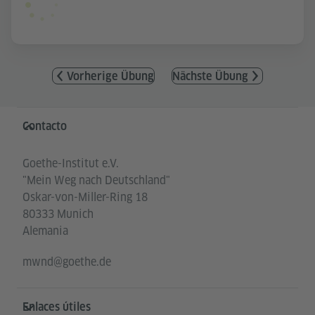
Vorherige Übung
Nächste Übung
Service- und Informationsbereich
Contacto
Goethe-Institut e.V.
"Mein Weg nach Deutschland"
Oskar-von-Miller-Ring 18
80333 Munich
Alemania
mwnd@goethe.de
Enlaces útiles