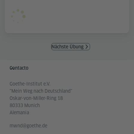
Nächste Übung
Service- und Informationsbereich
Contacto
Goethe-Institut e.V.
"Mein Weg nach Deutschland"
Oskar-von-Miller-Ring 18
80333 Munich
Alemania
mwnd@goethe.de