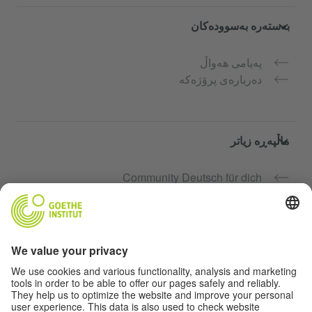
بەستەرە بەسوودەکان
پەیامی هەواڵ
دەربارەی پرۆژەکە
ماڵپەڕە زیاتر
Community Deutsch für dich
فێرکاری زمانی ئەڵمانی بە بەخۆرایی
کۆرسەکانی زمانی ئەڵمانیی Goethe-Institut
پۆرتاڵی مامۆستا "Deutschstunde"
تایبەتمەندی و دەستگەیشتن بە ئاسان