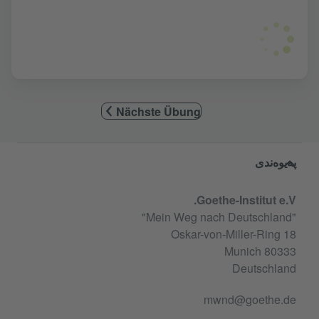
Nächste Übung
Service- und Informationsbereic
پەیوەندی
Goethe-Institut e.V.
"Mein Weg nach Deutschland"
Oskar-von-Miller-Ring 18
80333 Munich
Deutschland
mwnd@goethe.de