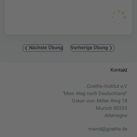
Nächste Übung
Vorherige Übung
Service- und Informationsbereic
Kontakt
Goethe-Institut e.V.
"Mein Weg nach Deutschland"
Oskar-von-Miller-Ring 18
80333 Munich
Allemagne
mwnd@goethe.de