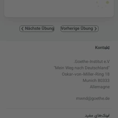
Nächste Übung
Vorherige Übung
Service- und Informationsbereic
Kontakt
Goethe-Institut e.V.
"Mein Weg nach Deutschland"
Oskar-von-Miller-Ring 18
80333 Munich
Allemagne
mwnd@goethe.de
لینک‌های مفید