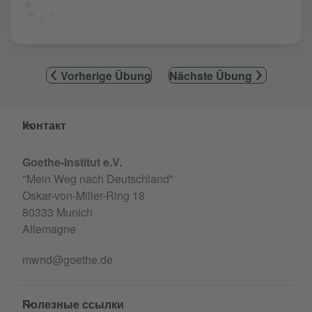
Vorherige Übung
Nächste Übung
Service- und Informationsbereich
Контакт
Goethe-Institut e.V.
"Mein Weg nach Deutschland"
Oskar-von-Miller-Ring 18
80333 Munich
Allemagne
mwnd@goethe.de
Полезные ссылки