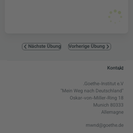
Nächste Übung
Vorherige Übung
Service- und Informationsbereic
Kontakt
Goethe-Institut e.V.
"Mein Weg nach Deutschland"
Oskar-von-Miller-Ring 18
80333 Munich
Allemagne
mwnd@goethe.de