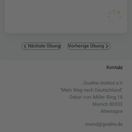
Nächste Übung
Vorherige Übung
Service- und Informationsbereic
Kontakt
Goethe-Institut e.V.
"Mein Weg nach Deutschland"
Oskar-von-Miller-Ring 18
80333 Munich
Allemagne
mwnd@goethe.de