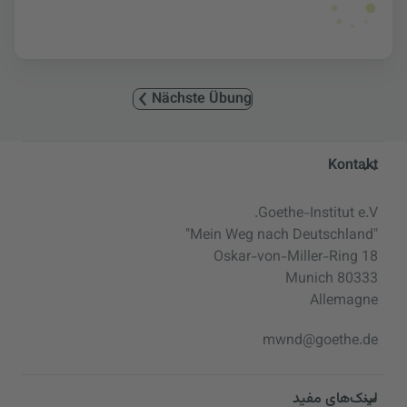
Nächste Übung
Service- und Informationsbereic
Kontakt
Goethe-Institut e.V.
"Mein Weg nach Deutschland"
Oskar-von-Miller-Ring 18
80333 Munich
Allemagne
mwnd@goethe.de
لینک‌های مفید