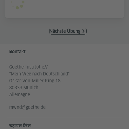
Nächste Übung
Service- und Informationsbereich
Kontakt
Goethe-Institut e.V.
"Mein Weg nach Deutschland"
Oskar-von-Miller-Ring 18
80333 Munich
Allemagne
mwnd@goethe.de
सहायक लिंक