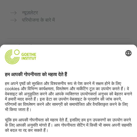
न्यूज़लेटर
परियोजना के बारे में
अन्य वेबसाइटें
Community “Deutsch für dich”
जर्मन भाषा का अभ्यास मुफ्त में करें
गोएथे संस्थान के जर्मन पाठ्यक्रम
शिक्षक पोर्टल "Deutschstunde"
गोपनीयता और सुगम्यता
गोपनीयता सेटिंग्स
सुगम्यता