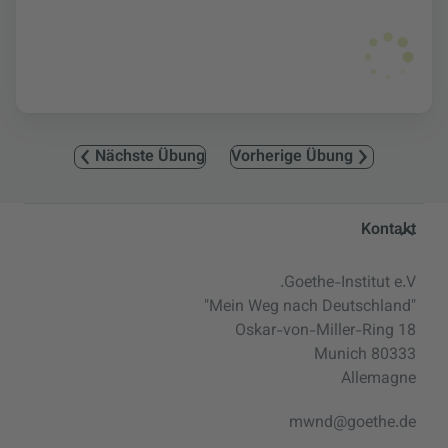
Nächste Übung
Vorherige Übung
Service- und Informationsbereic
Kontakt
Goethe-Institut e.V.
"Mein Weg nach Deutschland"
Oskar-von-Miller-Ring 18
80333 Munich
Allemagne
mwnd@goethe.de