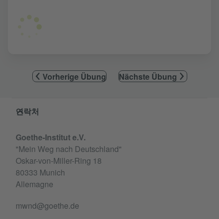
Vorherige Übung
Nächste Übung
Service- und Informationsbereich
연락처
Goethe-Institut e.V.
"Mein Weg nach Deutschland"
Oskar-von-Miller-Ring 18
80333 Munich
Allemagne
mwnd@goethe.de