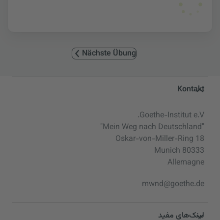
Nächste Übung
Service- und Informationsbereic
Kontakt
Goethe-Institut e.V.
"Mein Weg nach Deutschland"
Oskar-von-Miller-Ring 18
80333 Munich
Allemagne
mwnd@goethe.de
لینک‌های مفید