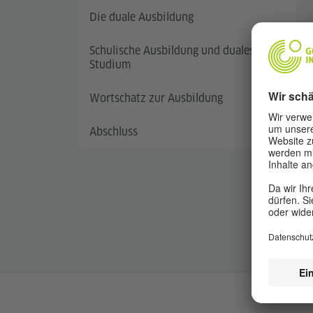
Die duale Ausbildung
Schulische Ausbildung und duales
Studium
Wortschatz zur Ausbildung
Abschluss