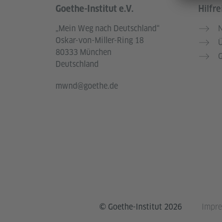
Goethe-Institut e.V.
Hilfre
Service- und Informationsbereich
„Mein Weg nach Deutschland“
N
Oskar-von-Miller-Ring 18
Ü
80333 München
G
Deutschland
mwnd@goethe.de
© Goethe-Institut 2026
Impr