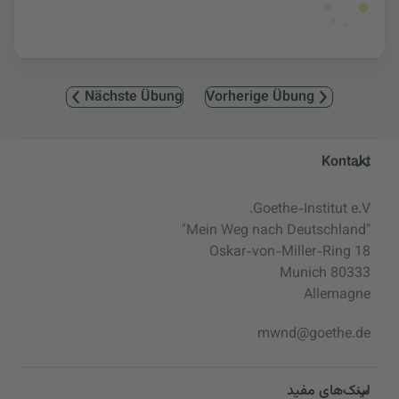
Nächste Übung
Vorherige Übung
Service- und Informationsbereic
Kontakt
Goethe-Institut e.V.
"Mein Weg nach Deutschland"
Oskar-von-Miller-Ring 18
80333 Munich
Allemagne
mwnd@goethe.de
لینک‌های مفید