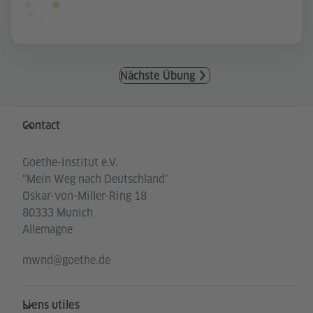
Nächste Übung
Service- und Informationsbereich
Contact
Goethe-Institut e.V.
"Mein Weg nach Deutschland"
Oskar-von-Miller-Ring 18
80333 Munich
Allemagne
mwnd@goethe.de
Liens utiles