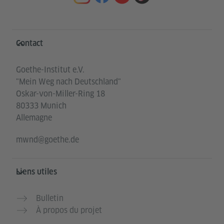
Service- und Informationsbereich
Contact
Goethe-Institut e.V.
"Mein Weg nach Deutschland"
Oskar-von-Miller-Ring 18
80333 Munich
Allemagne
mwnd@goethe.de
Liens utiles
Bulletin
À propos du projet