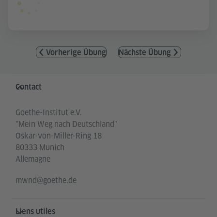
Vorherige Übung
Nächste Übung
Service- und Informationsbereich
Contact
Goethe-Institut e.V.
"Mein Weg nach Deutschland"
Oskar-von-Miller-Ring 18
80333 Munich
Allemagne
mwnd@goethe.de
Liens utiles