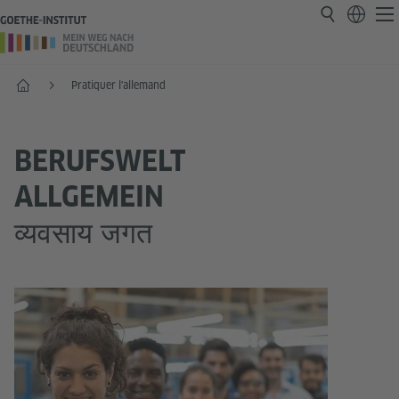
Accueil
Pratiquer l'allemand
BERUFSWELT
ALLGEMEIN
व्यवसाय जगत