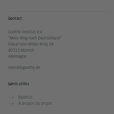
Service- und Informationsbereich
Contact
Goethe-Institut e.V.
"Mein Weg nach Deutschland"
Oskar-von-Miller-Ring 18
80333 Munich
Allemagne
mwnd@goethe.de
Liens utiles
Bulletin
À propos du projet