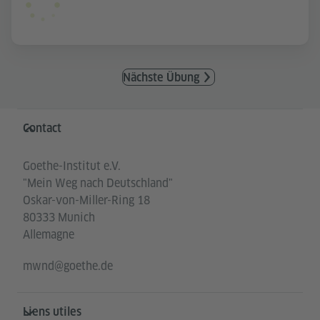
Nächste Übung
Service- und Informationsbereich
Contact
Goethe-Institut e.V.
"Mein Weg nach Deutschland"
Oskar-von-Miller-Ring 18
80333 Munich
Allemagne
mwnd@goethe.de
Liens utiles