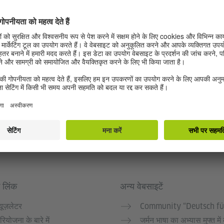
 लिंक
अन्य वेबसाइटें
्यूज़लेटर
Community “Deutsch fü
रियोजना के बारे में
जर्मन भाषा का अभ्यास मुफ्त में 