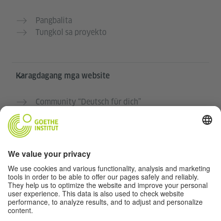
Pangbalita
Tungkol sa proyekto
Karagdagang mga website
Community “Deutsch für dich”
Magpraktis ng German nang libre
Mga kursong Aleman ng Goethe-Institut
Portal para sa mga guro “Deutschstunde”
Pribasiya at Pag-accessibilidad
Protección de datos y accesibilidad
Kakayahang makalapit