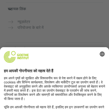
सहायक लिंक
न्यूज़लेटर
परियोजना के बारे में
अन्य वेबसाइटें
Community “Deutsch für dich”
जर्मन भाषा का अभ्यास मुफ्त में करें
गोएथे संस्थान के जर्मन पाठ्यक्रम
शिक्षक पोर्टल "Deutschstunde"
गोपनीयता और सुगम्यता