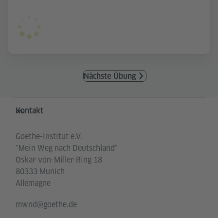
Nächste Übung
Service- und Informationsbereich
Kontakt
Goethe-Institut e.V.
"Mein Weg nach Deutschland"
Oskar-von-Miller-Ring 18
80333 Munich
Allemagne
mwnd@goethe.de