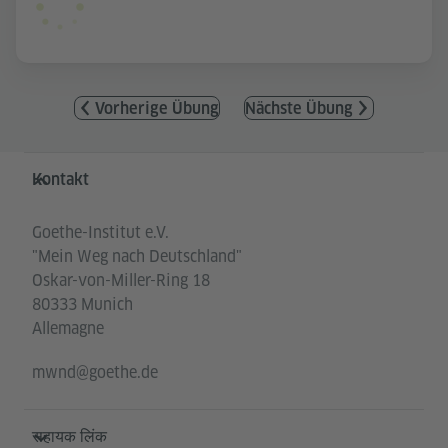
Vorherige Übung
Nächste Übung
Service- und Informationsbereich
Kontakt
Goethe-Institut e.V.
"Mein Weg nach Deutschland"
Oskar-von-Miller-Ring 18
80333 Munich
Allemagne
mwnd@goethe.de
सहायक लिंक