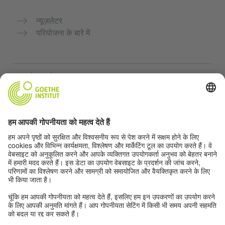
न्यूज़लेटर
परियोजना के बारे में
अन्य वेबसाइटें
Community “Deutsch für dich”
जर्मन भाषा का अभ्यास मुफ्त में करें
गोएथे संस्थान के जर्मन पाठ्यक्रम
शिक्षक पोर्टल "Deutschstunde"
गोपनीयता और सुगम्यता
गोपनीयता सेटिंग्स
सुगम्यता