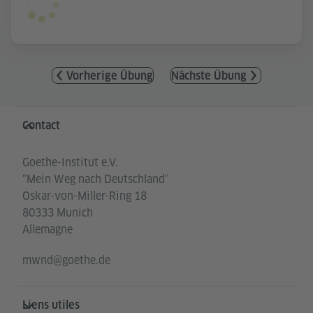
Vorherige Übung
Nächste Übung
Service- und Informationsbereich
Contact
Goethe-Institut e.V.
"Mein Weg nach Deutschland"
Oskar-von-Miller-Ring 18
80333 Munich
Allemagne
mwnd@goethe.de
Liens utiles