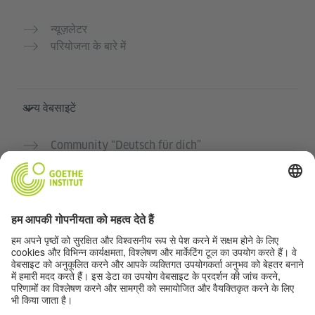
न्यूज़लेटर
परियोजना के बारे में
अन्य वेबसाइटें
Community “Deutsch für dich”
जर्मन भाषा का अभ्यास मुफ्त में करें
गोएथे संस्थान के जर्मन पाठ्यक्रम
शिक्षक पोर्टल "Deutschstunde"
गोपनीयता और सुगम्यता
गोपनीयता सेटिंग्स
सुगम्यता