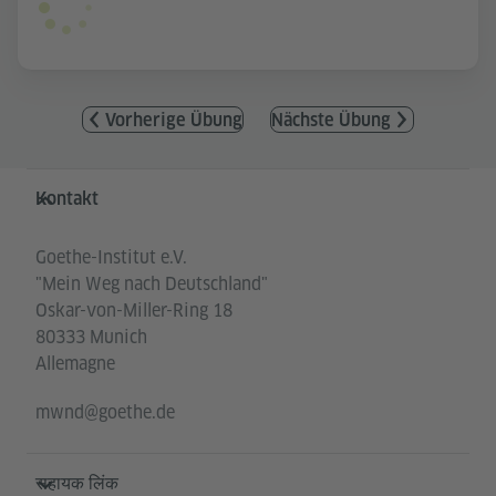
Vorherige Übung
Nächste Übung
Service- und Informationsbereich
Kontakt
Goethe-Institut e.V.
"Mein Weg nach Deutschland"
Oskar-von-Miller-Ring 18
80333 Munich
Allemagne
mwnd@goethe.de
सहायक लिंक