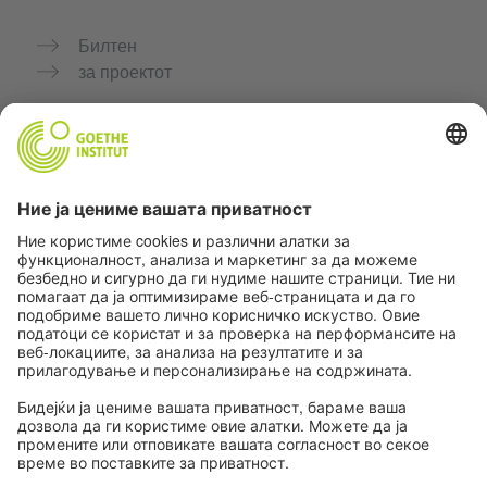
Билтен
за проектот
Дополнителни веб-страници
Заедница „Германски јазик за тебе"
Вежбајте германски бесплатно
Курсеви по германски јазик на Goethe-Institut
Портал за наставници „Deutschstunde“
Приватност и пристапност
Поставки за приватност
Пристапност