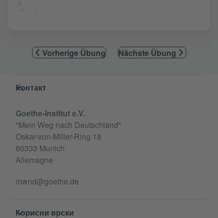
Vorherige Übung
Nächste Übung
Service- und Informationsbereich
Контакт
Goethe-Institut e.V.
"Mein Weg nach Deutschland"
Oskar-von-Miller-Ring 18
80333 Munich
Allemagne
mwnd@goethe.de
Корисни врски