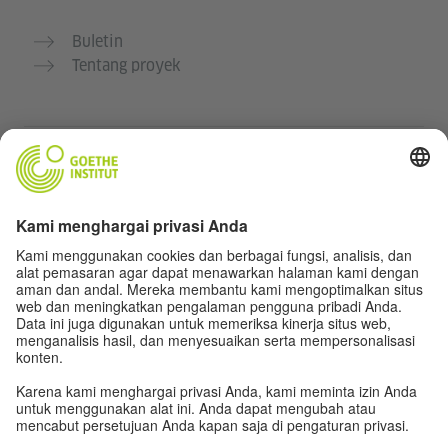
Buletin
Tentang proyek
Situs web lainnya
Komunitas „Deutsch für dich“
Latihan bahasa Jerman secara gratis
Kursus bahasa Jerman dari Goethe-Institut
Portal guru “Deutschstunde”
Privasi dan Aksesibilitas
Pengaturan privasi
Aksesibilitas