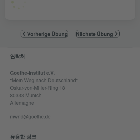
Vorherige Übung
Nächste Übung
Service- und Informationsbereich
연락처
Goethe-Institut e.V.
"Mein Weg nach Deutschland"
Oskar-von-Miller-Ring 18
80333 Munich
Allemagne
mwnd@goethe.de
유용한 링크