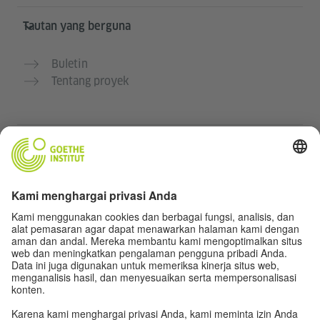
Tautan yang berguna
Buletin
Tentang proyek
Situs web lainnya
Komunitas „Deutsch für dich“
Latihan bahasa Jerman secara gratis
Kursus bahasa Jerman dari Goethe-Institut
Portal guru “Deutschstunde”
Privasi dan Aksesibilitas