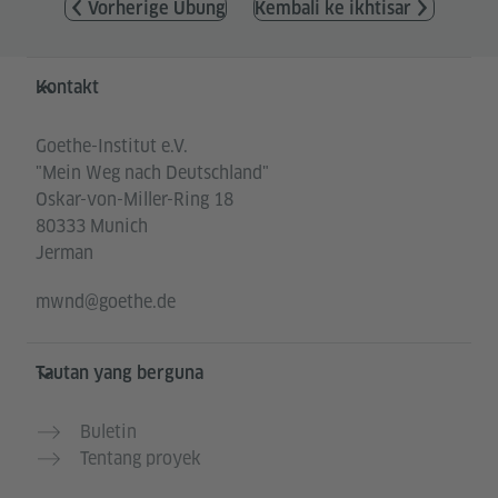
Vorherige Übung
Kembali ke ikhtisar
Service- und Informationsbereich
Kontakt
Goethe-Institut e.V.
"Mein Weg nach Deutschland"
Oskar-von-Miller-Ring 18
80333 Munich
Jerman
mwnd@goethe.de
Tautan yang berguna
Buletin
Tentang proyek