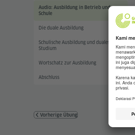
Audio: Ausbildung in Betrieb und
Schule
Die duale Ausbildung
Schulische Ausbildung und duales
Studium
Wortschatz zur Ausbildung
Abschluss
Vorherige Übung