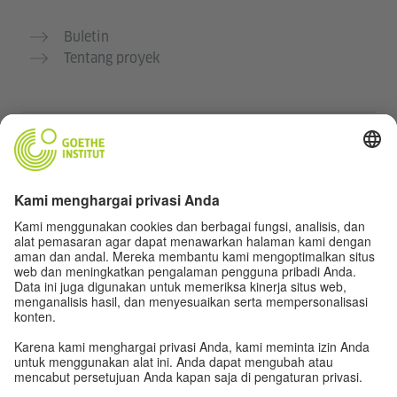
Buletin
Tentang proyek
Situs web lainnya
Komunitas „Deutsch für dich“
Latihan bahasa Jerman secara gratis
Kursus bahasa Jerman dari Goethe-Institut
Portal guru “Deutschstunde”
Privasi dan Aksesibilitas
Pengaturan privasi
Aksesibilitas