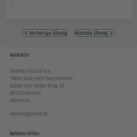
Vorherige Übung
Nächste Übung
Service- und Informationsbereich
Contacto
Goethe-Institut e.V.
"Mein Weg nach Deutschland"
Oskar-von-Miller-Ring 18
80333 Munich
Alemania
mwnd@goethe.de
Enlaces útiles