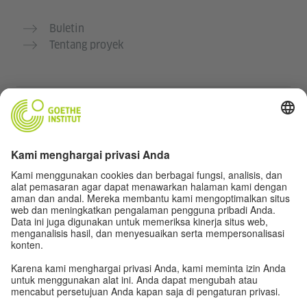
Buletin
Tentang proyek
Situs web lainnya
Komunitas „Deutsch für dich“
Latihan bahasa Jerman secara gratis
Kursus bahasa Jerman dari Goethe-Institut
Portal guru “Deutschstunde”
Privasi dan Aksesibilitas
Pengaturan privasi
Aksesibilitas