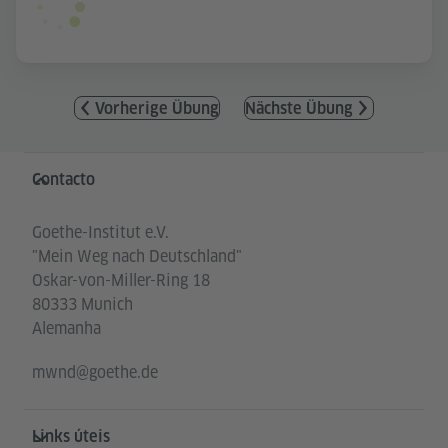
Vorherige Übung
Nächste Übung
Service- und Informationsbereich
Contacto
Goethe-Institut e.V.
"Mein Weg nach Deutschland"
Oskar-von-Miller-Ring 18
80333 Munich
Alemanha
mwnd@goethe.de
Links úteis